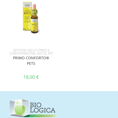
AGGIUNGI AL CARRELLO
GESTIONE DELLO STRESS E
CONCENTRAZIONE
,
GOCCE
,
PET
PRIMO CONFORTO®
PETS
18,00
€