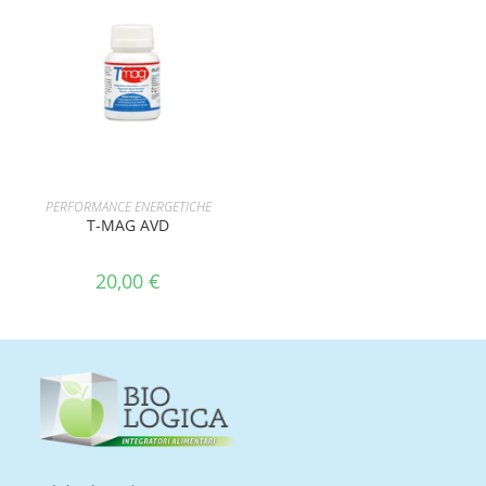
AGGIUNGI AL CARRELLO
PERFORMANCE ENERGETICHE
T-MAG AVD
20,00
€