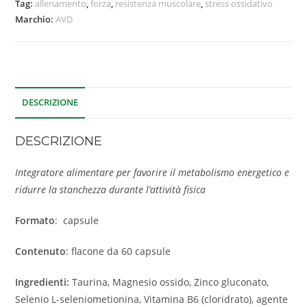
Tag:
allenamento
,
forza
,
resistenza muscolare
,
stress ossidativo
Marchio:
AVD
DESCRIZIONE
DESCRIZIONE
Integratore alimentare per favorire il metabolismo energetico e
ridurre la stanchezza durante l’attività fisica
Formato
: capsule
Contenuto
: flacone da 60 capsule
Ingredienti:
Taurina, Magnesio ossido, Zinco gluconato,
Selenio L-seleniometionina, Vitamina B6 (cloridrato), agente