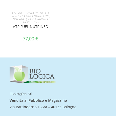
AGGIUNGI AL CARRELLO
CAPSULE
,
GESTIONE DELLO
STRESS E CONCENTRAZIONE
,
NUTRINED
,
PERFORMANCE
ENERGETICHE
ATP FUEL NUTRINED
77,00
€
Biologica Srl
Vendita al Pubblico e Magazzino
Via Battindarno 155/a – 40133 Bologna