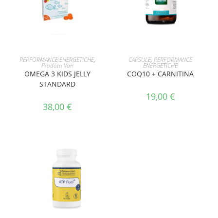
AGGIUNGI AL CARRELLO
AGGIUNGI AL CARRELLO
PERFORMANCE ENERGETICHE
,
CAPSULE
,
PERFORMANCE
Prodotti Vari
ENERGETICHE
OMEGA 3 KIDS JELLY
COQ10 + CARNITINA
STANDARD
19,00
€
38,00
€