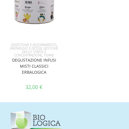
AGGIUNGI AL CARRELLO
DIGESTIONE E ASSORBIMENTO
,
DRENAGGIO E DETOX
,
GESTIONE
DELLO STRESS E
CONCENTRAZIONE
,
TISANE
DEGUSTAZIONE INFUSI
MISTI CLASSICI
ERBALOGICA
32,00
€