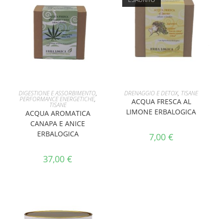
AGGIUNGI AL CARRELLO
LEGGI TUTTO
DIGESTIONE E ASSORBIMENTO
,
DRENAGGIO E DETOX
,
TISANE
PERFORMANCE ENERGETICHE
,
ACQUA FRESCA AL
TISANE
LIMONE ERBALOGICA
ACQUA AROMATICA
CANAPA E ANICE
ERBALOGICA
7,00
€
37,00
€