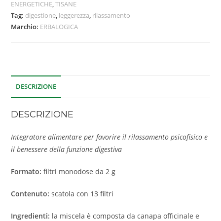
ENERGETICHE
,
TISANE
Tag:
digestione
,
leggerezza
,
rilassamento
Marchio:
ERBALOGICA
DESCRIZIONE
DESCRIZIONE
Integratore alimentare per favorire il rilassamento psicofisico e
il benessere della funzione digestiva
Formato:
filtri monodose da 2 g
Contenuto:
scatola con 13 filtri
Ingredienti:
la miscela è composta da canapa officinale e