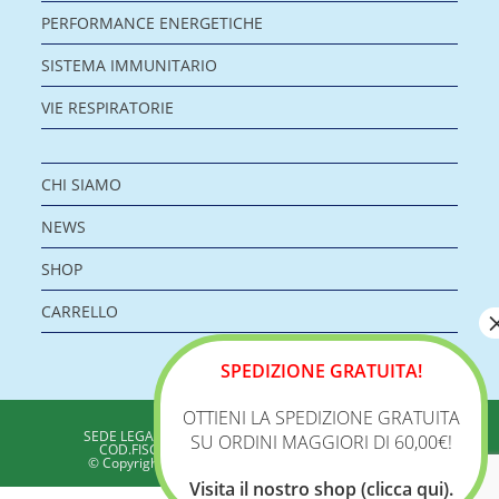
PERFORMANCE ENERGETICHE
SISTEMA IMMUNITARIO
VIE RESPIRATORIE
CHI SIAMO
NEWS
SHOP
CARRELLO
SPEDIZIONE GRATUITA!
OTTIENI LA SPEDIZIONE GRATUITA
BIOLOGICA S.R.L.
SEDE LEGALE: VIA DELLA ZECCA 1 – 40100 BOLOGNA
SU ORDINI MAGGIORI DI 60,00€!
COD.FISC./P.IVA: 04198960371 - REA: BO 353313
© Copyright 2020 - Biologica – Integratori Alimentari
Visita il nostro shop (clicca qui).