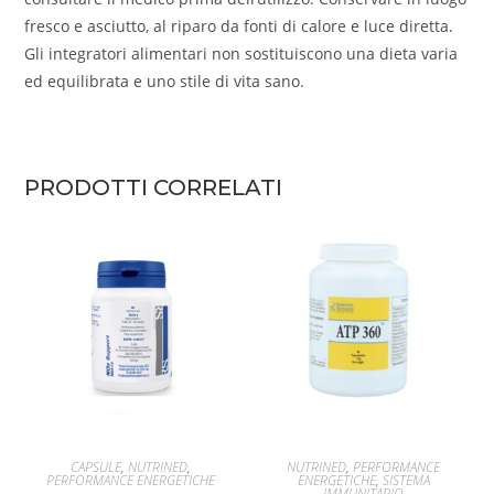
fresco e asciutto, al riparo da fonti di calore e luce diretta.
Gli integratori alimentari non sostituiscono una dieta varia
ed equilibrata e uno stile di vita sano.
PRODOTTI CORRELATI
AGGIUNGI AL CARRELLO
AGGIUNGI AL CARRELLO
CAPSULE
,
NUTRINED
,
NUTRINED
,
PERFORMANCE
PERFORMANCE ENERGETICHE
ENERGETICHE
,
SISTEMA
IMMUNITARIO