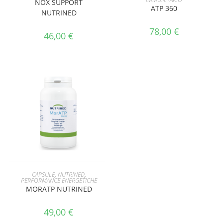
NOX SUPPORT
ATP 360
NUTRINED
78,00
€
46,00
€
AGGIUNGI AL CARRELLO
CAPSULE
,
NUTRINED
,
PERFORMANCE ENERGETICHE
MORATP NUTRINED
49,00
€