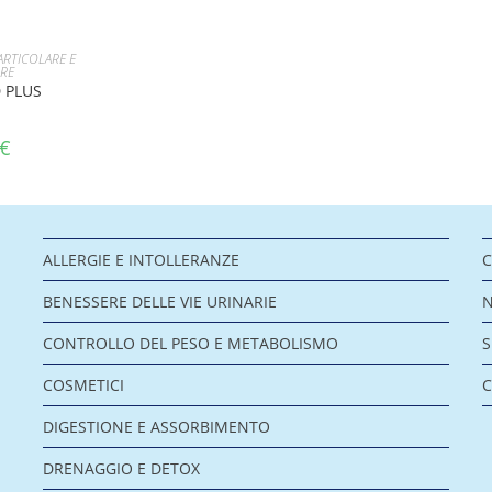
CARRELLO
ARTICOLARE E
RE
 PLUS
€
ALLERGIE E INTOLLERANZE
C
BENESSERE DELLE VIE URINARIE
CONTROLLO DEL PESO E METABOLISMO
COSMETICI
C
DIGESTIONE E ASSORBIMENTO
DRENAGGIO E DETOX