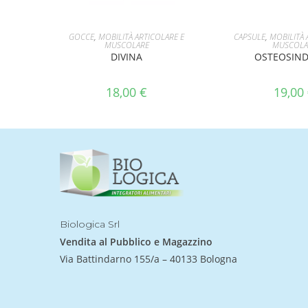
AGGIUNGI AL CARRELLO
AGGIUNGI AL 
GOCCE
,
MOBILITÀ ARTICOLARE E
CAPSULE
,
MOBILITÀ 
MUSCOLARE
MUSCOLA
DIVINA
OSTEOSIND
18,00
€
19,00
Biologica Srl
Vendita al Pubblico e Magazzino
Via Battindarno 155/a – 40133 Bologna