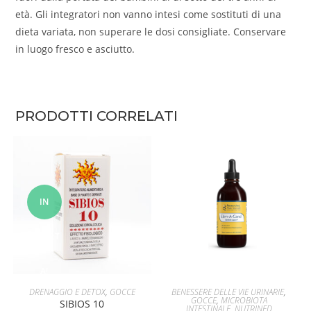
età. Gli integratori non vanno intesi come sostituti di una
dieta variata, non superare le dosi consigliate. Conservare
in luogo fresco e asciutto.
PRODOTTI CORRELATI
IN
OFFERT
A!
AGGIUNGI AL CARRELLO
AGGIUNGI AL CARRELLO
DRENAGGIO E DETOX
,
GOCCE
BENESSERE DELLE VIE URINARIE
,
GOCCE
,
MICROBIOTA
SIBIOS 10
INTESTINALE
,
NUTRINED