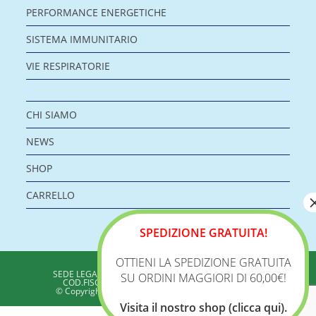
PERFORMANCE ENERGETICHE
SISTEMA IMMUNITARIO
VIE RESPIRATORIE
CHI SIAMO
NEWS
SHOP
CARRELLO
SPEDIZIONE GRATUITA!
OTTIENI LA SPEDIZIONE GRATUITA
BIOLOGICA S.R.L.
SEDE LEGALE: VIA DELLA ZECCA 1 – 40100 BOLOGNA
SU ORDINI MAGGIORI DI 60,00€!
COD.FISC./P.IVA: 04198960371 - REA: BO 353313
© Copyright 2020 - Biologica – Integratori Alimentari
Visita il nostro shop (clicca qui).