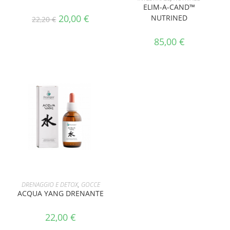
ELIM-A-CAND™
20,00
€
NUTRINED
22,20
€
85,00
€
AGGIUNGI AL CARRELLO
DRENAGGIO E DETOX
,
GOCCE
ACQUA YANG DRENANTE
22,00
€