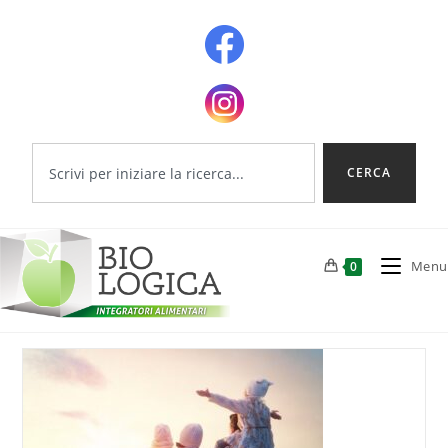
CERCA
Menu
0