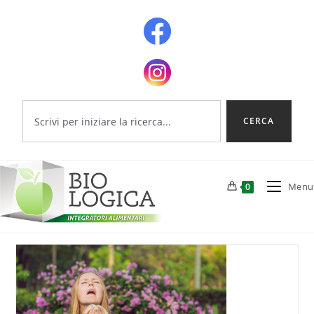
CERCA
Menu
0