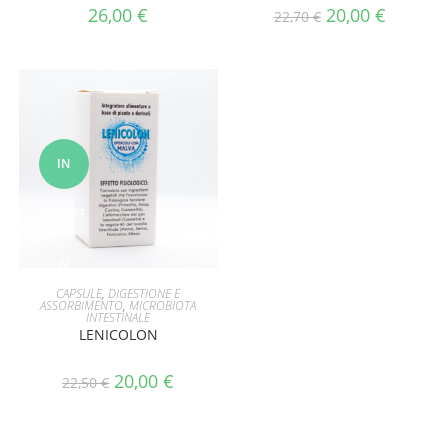
26,00
€
20,00
€
22,70
€
IN
OFFERT
A!
AGGIUNGI AL CARRELLO
CAPSULE
,
DIGESTIONE E
ASSORBIMENTO
,
MICROBIOTA
INTESTINALE
LENICOLON
20,00
€
22,50
€