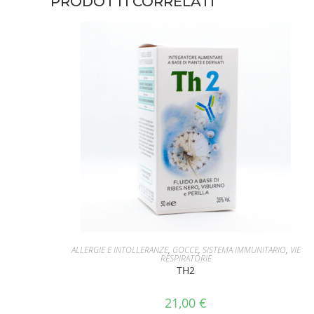
PRODOTTI CORRELATI
AGGIUNGI AL CARRELLO
ALLERGIE E INTOLLERANZE
,
GOCCE
,
SISTEMA IMMUNITARIO
,
VIE
RESPIRATORIE
TH2
21,00
€