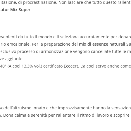
itazione, di procrastinazione. Non lasciare che tutto questo rallenti 
atur Mix Super
!
rovenienti da tutto il mondo e li seleziona accuratamente per donare
brio emozionale. Per la preparazione del
mix di essenze naturali S
’esclusivo processo di armonizzazione vengono cancellate tutte le 
nze aggiunte.
 40° (Alcool 13,3% vol.) certificato Ecocert. L’alcool serve anche c
 dell’altruismo innato e che improvvisamente hanno la sensazione d
tà. Dona calma e serenità per rallentare il ritmo di lavoro e scoprir