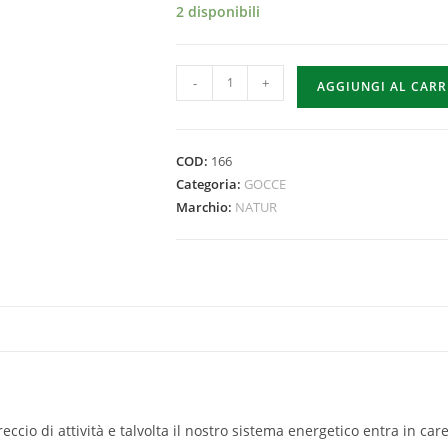
2 disponibili
-
+
AGGIUNGI AL CAR
COD:
166
Categoria:
GOCCE
Marchio:
NATUR
ccio di attività e talvolta il nostro sistema energetico entra in car