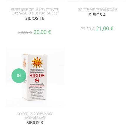
A!
A!
AGGIUNGI AL CARRELLO
AGGIUNGI AL CARRELLO
BENESSERE DELLE VIE URINARIE
,
GOCCE
,
VIE RESPIRATORIE
DRENAGGIO E DETOX
,
GOCCE
SIBIOS 4
SIBIOS 16
21,00
€
22,50
€
20,00
€
22,50
€
IN
OFFERT
A!
AGGIUNGI AL CARRELLO
GOCCE
,
PERFORMANCE
ENERGETICHE
SIBIOS 8