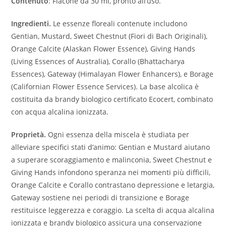
Contenuto
: Flacone da 30 ml, pronto all’uso.
Ingredienti.
Le essenze floreali contenute includono
Gentian, Mustard, Sweet Chestnut (Fiori di Bach Originali),
Orange Calcite (Alaskan Flower Essence), Giving Hands
(Living Essences of Australia), Corallo (Bhattacharya
Essences), Gateway (Himalayan Flower Enhancers), e Borage
(Californian Flower Essence Services). La base alcolica è
costituita da brandy biologico certificato Ecocert, combinato
con acqua alcalina ionizzata.
Proprietà.
Ogni essenza della miscela è studiata per
alleviare specifici stati d’animo: Gentian e Mustard aiutano
a superare scoraggiamento e malinconia, Sweet Chestnut e
Giving Hands infondono speranza nei momenti più difficili,
Orange Calcite e Corallo contrastano depressione e letargia,
Gateway sostiene nei periodi di transizione e Borage
restituisce leggerezza e coraggio. La scelta di acqua alcalina
ionizzata e brandy biologico assicura una conservazione