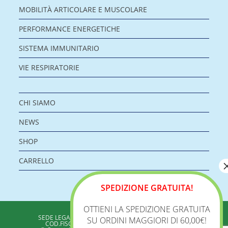
MOBILITÀ ARTICOLARE E MUSCOLARE
PERFORMANCE ENERGETICHE
SISTEMA IMMUNITARIO
VIE RESPIRATORIE
CHI SIAMO
NEWS
SHOP
CARRELLO
SPEDIZIONE GRATUITA!
OTTIENI LA SPEDIZIONE GRATUITA
BIOLOGICA S.R.L.
SEDE LEGALE: VIA DELLA ZECCA 1 – 40100 BOLOGNA
SU ORDINI MAGGIORI DI 60,00€!
COD.FISC./P.IVA: 04198960371 - REA: BO 353313