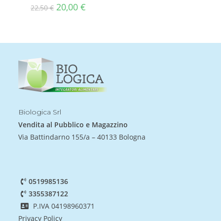
20,00
€
22,50
€
Biologica Srl
Vendita al Pubblico e Magazzino
Via Battindarno 155/a – 40133 Bologna
0519985136
3355387122
P.IVA 04198960371
Privacy Policy