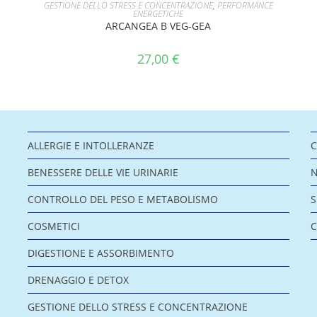
AGGIUNGI AL CARRELLO
GESTIONE DELLO STRESS E CONCENTRAZIONE
,
PERFORMANCE
ENERGETICHE
ARCANGEA B VEG-GEA
27,00
€
ALLERGIE E INTOLLERANZE
C
BENESSERE DELLE VIE URINARIE
CONTROLLO DEL PESO E METABOLISMO
COSMETICI
C
DIGESTIONE E ASSORBIMENTO
DRENAGGIO E DETOX
GESTIONE DELLO STRESS E CONCENTRAZIONE