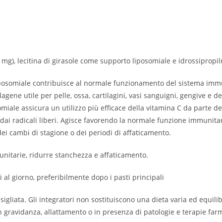
 mg), lecitina di girasole come supporto liposomiale e idrossipropil
iposomiale contribuisce al normale funzionamento del sistema immun
agene utile per pelle, ossa, cartilagini, vasi sanguigni, gengive e de
iale assicura un utilizzo più efficace della vitamina C da parte de
ai radicali liberi. Agisce favorendo la normale funzione immunitaria
 dei cambi di stagione o dei periodi di affaticamento.
unitarie, ridurre stanchezza e affaticamento.
i al giorno, preferibilmente dopo i pasti principali
gliata. Gli integratori non sostituiscono una dieta varia ed equilib
. In gravidanza, allattamento o in presenza di patologie e terapie f