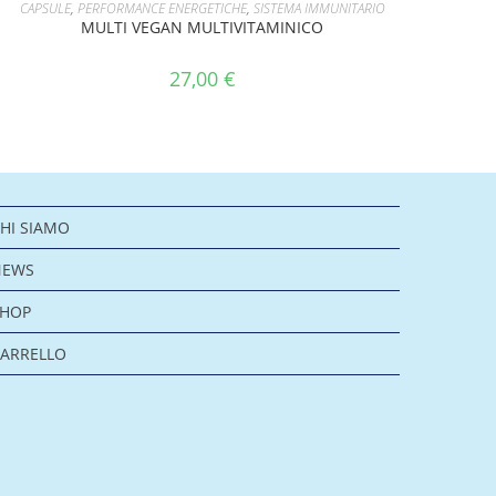
AGGIUNGI AL CARRELLO
CAPSULE
,
PERFORMANCE ENERGETICHE
,
SISTEMA IMMUNITARIO
MULTI VEGAN MULTIVITAMINICO
27,00
€
HI SIAMO
NEWS
SHOP
ARRELLO