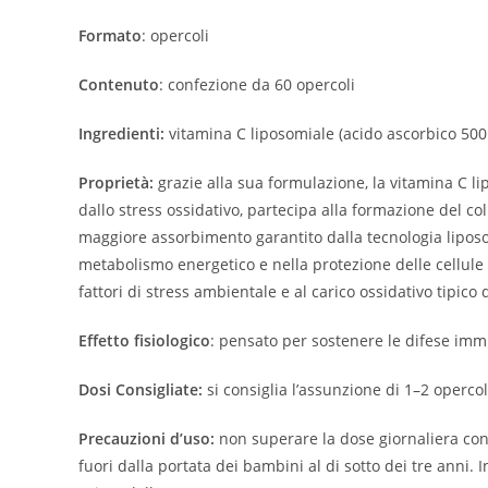
Formato
: opercoli
Contenuto
: confezione da 60 opercoli
Ingredienti:
vitamina C liposomiale (acido ascorbico 500
Proprietà:
grazie alla sua formulazione, la vitamina C l
dallo stress ossidativo, partecipa alla formazione del coll
maggiore assorbimento garantito dalla tecnologia liposom
metabolismo energetico e nella protezione delle cellule d
fattori di stress ambientale e al carico ossidativo tipico
Effetto fisiologico
: pensato per sostenere le difese imm
Dosi Consigliate:
si consiglia l’assunzione di 1–2 opercol
Precauzioni d’uso:
non superare la dose giornaliera consi
fuori dalla portata dei bambini al di sotto dei tre anni