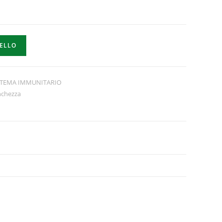
RELLO
STEMA IMMUNITARIO
nchezza