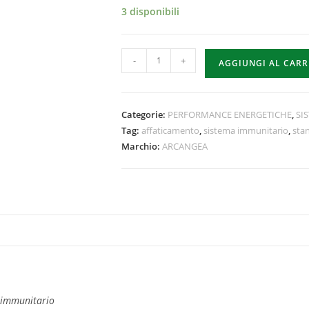
3 disponibili
-
+
AGGIUNGI AL CAR
Categorie:
PERFORMANCE ENERGETICHE
,
SI
Tag:
affaticamento
,
sistema immunitario
,
sta
Marchio:
ARCANGEA
a immunitario