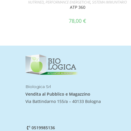
AGGIUNGI AL CARRELLO
NUTRINED
,
PERFORMANCE ENERGETICHE
,
SISTEMA IMMUNITARIO
ATP 360
78,00
€
Biologica Srl
Vendita al Pubblico e Magazzino
Via Battindarno 155/a – 40133 Bologna
0519985136