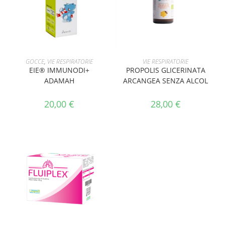
AGGIUNGI AL CARRELLO
AGGIUNGI AL CARRELLO
GOCCE
,
VIE RESPIRATORIE
VIE RESPIRATORIE
EIE® IMMUNODI+
PROPOLIS GLICERINATA
ADAMAH
ARCANGEA SENZA ALCOL
20,00
€
28,00
€