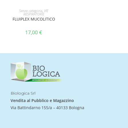
AGGIUNGI AL CARRELLO
Senza categoria
,
VIE
RESPIRATORIE
FLUIPLEX MUCOLITICO
17,00
€
Biologica Srl
Vendita al Pubblico e Magazzino
Via Battindarno 155/a – 40133 Bologna