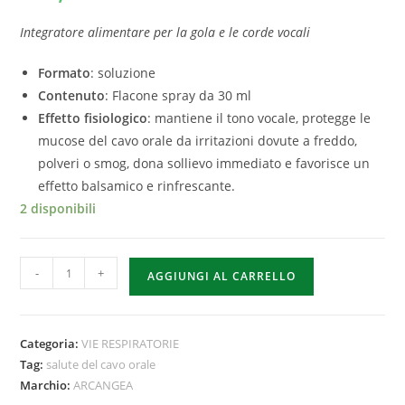
Integratore alimentare per la gola e le corde vocali
Formato
: soluzione
Contenuto
: Flacone spray da 30 ml
Effetto fisiologico
: mantiene il tono vocale, protegge le
mucose del cavo orale da irritazioni dovute a freddo,
polveri o smog, dona sollievo immediato e favorisce un
effetto balsamico e rinfrescante.
2 disponibili
-
+
AGGIUNGI AL CARRELLO
Categoria:
VIE RESPIRATORIE
Tag:
salute del cavo orale
Marchio:
ARCANGEA